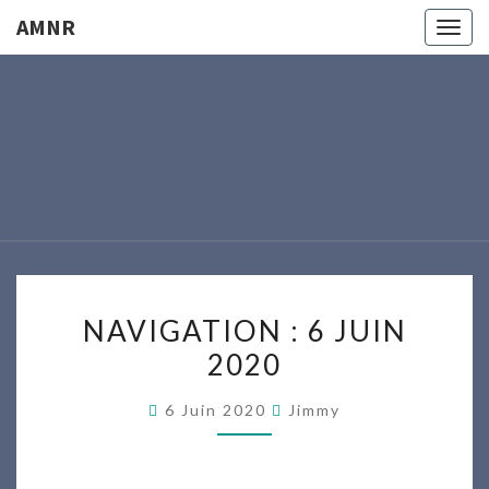
AMNR
Togg
navig
AMNR
Modélisme
Naval
Région
Nantaise
NAVIGATION
NAVIGATION : 6 JUIN
:
2020
6
JUIN
6 Juin 2020
Jimmy
2020