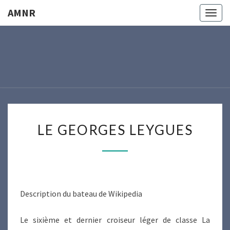
AMNR
Togg
navig
AMNR
Modélisme
Naval
Région
Nantaise
LE
LE GEORGES LEYGUES
GEORGES
LEYGUES
Description du bateau de Wikipedia
Le sixième et dernier croiseur léger de classe La