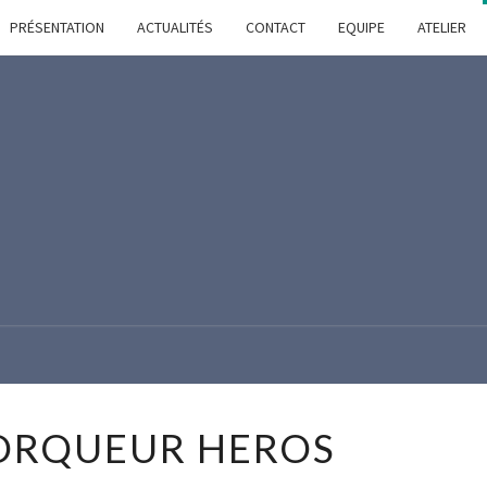
PRÉSENTATION
ACTUALITÉS
CONTACT
EQUIPE
ATELIER
AMN
Modélisme
Naval
Région
Nantaise
LE
ORQUEUR HEROS
REMORQUEUR
HEROS