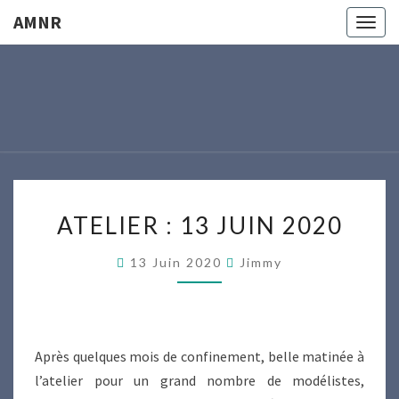
AMNR
Togg
navig
AMNR
Modélisme
Naval
Région
Nantaise
ATELIER
ATELIER : 13 JUIN 2020
:
13
13 Juin 2020
Jimmy
JUIN
2020
Après quelques mois de confinement, belle matinée à
l’atelier pour un grand nombre de modélistes,