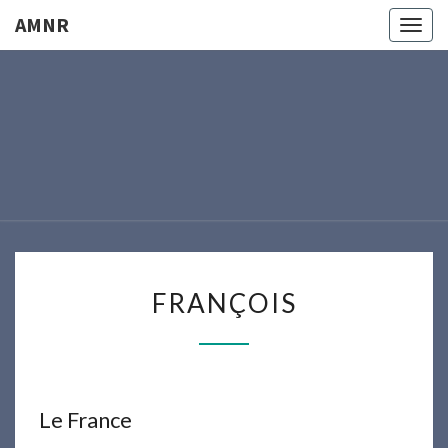
AMNR
Togg
navig
AMNR
Modélisme
Naval
Région
Nantaise
FRANÇOIS
FRANÇOIS
Le France