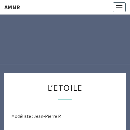
AMNR
Togg
navig
AMNR
Modélisme
Naval
Région
Nantaise
L’ETOILE
L’ETOILE
Modéliste : Jean-Pierre P.