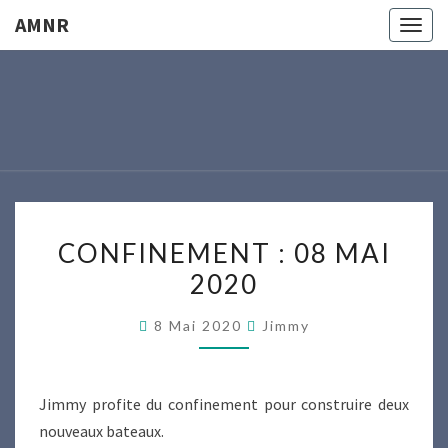
AMNR
Togg
navig
AMNR
Modélisme
Naval
Région
Nantaise
CONFINEMENT
CONFINEMENT : 08 MAI
:
2020
08
MAI
8 Mai 2020
Jimmy
2020
Jimmy profite du confinement pour construire deux
nouveaux bateaux.