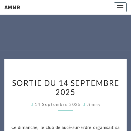
AMNR
Togg
navig
AMNR
Modélisme
Naval
Région
Nantaise
SORTIE
SORTIE DU 14 SEPTEMBRE
DU
2025
14
SEPTEMBRE
14 Septembre 2025
Jimmy
2025
Ce dimanche, le club de Sucé-sur-Erdre organisait sa