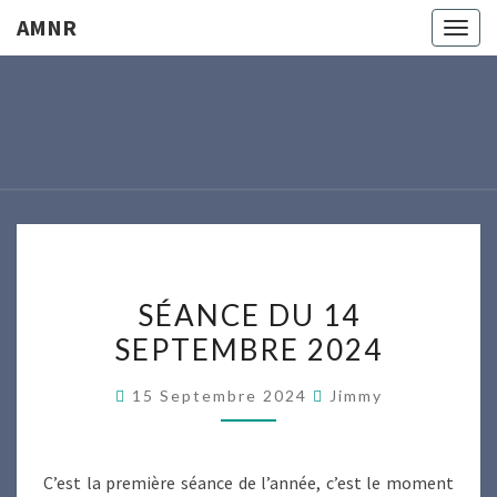
AMNR
Togg
navig
AMNR
Modélisme
Naval
Région
Nantaise
SÉANCE
SÉANCE DU 14
DU
SEPTEMBRE 2024
14
SEPTEMBRE
15 Septembre 2024
Jimmy
2024
C’est la première séance de l’année, c’est le moment