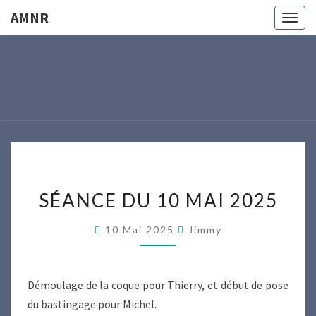
AMNR
Togg
navig
AMNR
Modélisme
Naval
Région
Nantaise
SÉANCE
SÉANCE DU 10 MAI 2025
DU
10
10 Mai 2025
Jimmy
MAI
2025
Démoulage de la coque pour Thierry, et début de pose
du bastingage pour Michel.