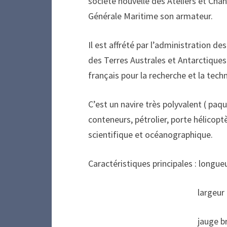
société nouvelle des Ateliers et Cha
Générale Maritime son armateur.
Il est affrété par l’administration des
des Terres Australes et Antarctiques 
français pour la recherche et la techn
C’est un navire très polyvalent ( pa
conteneurs, pétrolier, porte hélicopt
scientifique et océanographique.
Caractéristiques principales : longue
largeur hors membr
jauge brute : 8