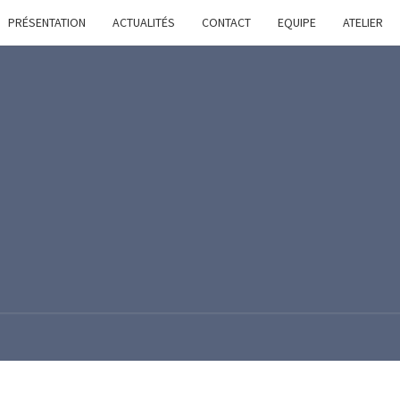
PRÉSENTATION
ACTUALITÉS
CONTACT
EQUIPE
ATELIER
AMN
Modélisme
Naval
Région
Nantaise
CONFINEMENT