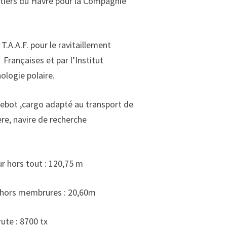
ntiers du Havre pour la Compagnie
 T.A.A.F. pour le ravitaillement
Françaises et par l’Institut
ologie polaire.
quebot ,cargo adapté au transport de
ère, navire de recherche
ur hors tout : 120,75 m
ures : 20,60m
700 tx