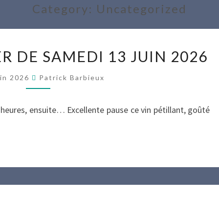
Category:
Uncategorized
SÉANCE
R DE SAMEDI 13 JUIN 2026
D’ATELIER
DE
uin 2026
Patrick Barbieux
SAMEDI
13
 heures, ensuite… Excellente pause ce vin pétillant, goûté
JUIN
2026
SÉANCE