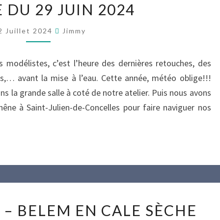
 DU 29 JUIN 2024
DU
29
2 Juillet 2024
Jimmy
JUIN
2024
 modélistes, c’est l’heure des dernières retouches, des
ts,… avant la mise à l’eau. Cette année, météo oblige!!!
s la grande salle à coté de notre atelier. Puis nous avons
Chêne à Saint-Julien-de-Concelles pour faire naviguer nos
4
3 – BELEM EN CALE SÈCHE
FÉVRIER