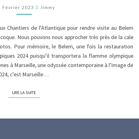
2023
4 Février 2023
Jimmy
–
BELEM
x Chantiers de l’Atlantique pour rendre visite au Belem
EN
a coque. Nous pouvons nous approcher très près de la cale
CALE
otos. Pour mémoire, le Belem, une fois la restauration
SÈCHE
piques 2024 puisqu’il transportera la flamme olympique
ènes à Marseille, une odyssée contemporaine à l’image de
2024, c’est Marseille…
LIRE LA SUITE
LIRE LA SUITE