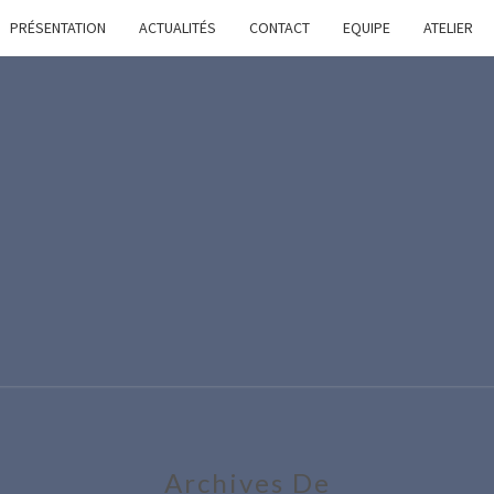
PRÉSENTATION
ACTUALITÉS
CONTACT
EQUIPE
ATELIER
AMN
Modélisme
Naval
Région
Nantaise
Archives De