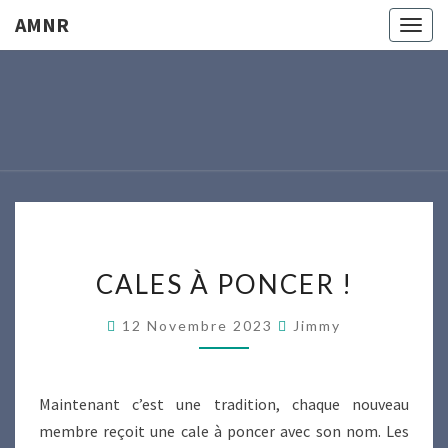
AMNR
Togg
navig
AMNR
Modélisme
Naval
Région
Nantaise
CALES
CALES À PONCER !
À
PONCER
12 Novembre 2023
Jimmy
!
Maintenant c’est une tradition, chaque nouveau
membre reçoit une cale à poncer avec son nom. Les