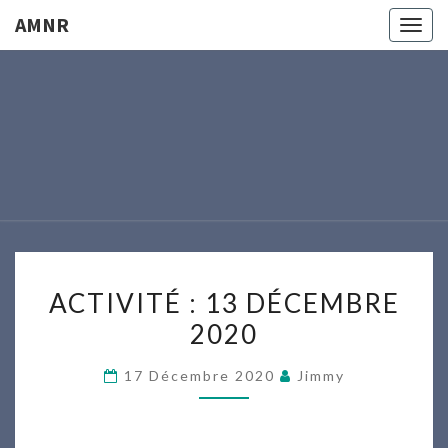
AMNR
Togg
navig
AMNR
Modélisme
Naval
Région
Nantaise
ACTIVITÉ
ACTIVITÉ : 13 DÉCEMBRE
:
2020
13
DÉCEMBRE
17 Décembre 2020
Jimmy
2020