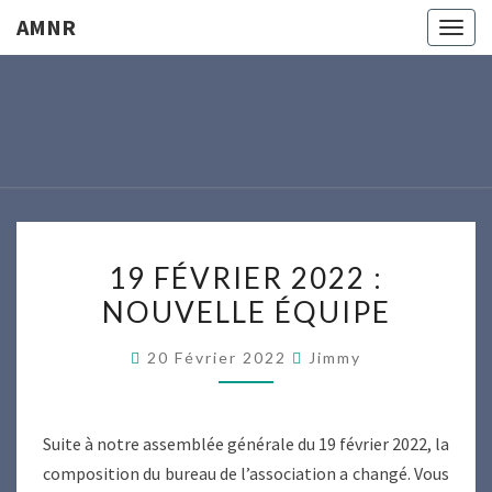
AMNR
Togg
navig
AMNR
Modélisme
Naval
Région
Nantaise
19
19 FÉVRIER 2022 :
FÉVRIER
NOUVELLE ÉQUIPE
2022
:
20 Février 2022
Jimmy
NOUVELLE
ÉQUIPE
Suite à notre assemblée générale du 19 février 2022, la
composition du bureau de l’association a changé. Vous